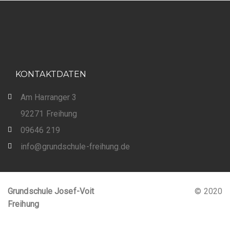
KONTAKTDATEN
Am Harranger 3
92271 Freihung
09646 219
info@grundschule-freihung.de
Grundschule Josef-Voit
© 2020
Freihung