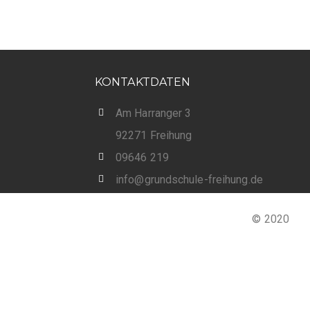
KONTAKTDATEN
Am Harranger 3
92271 Freihung
09646 219
info@grundschule-freihung.de
© 2020