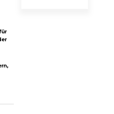
für
der
ern,