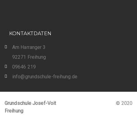
KONTAKTDATEN
Am Harranger 3
92271 Freihung
09646 219
info@grundschule-freihung.de
Grundschule Josef-Voit
© 2020
Freihung