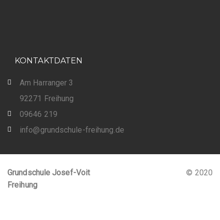
KONTAKTDATEN
Am Harranger 3
92271 Freihung
09646 219
info@grundschule-freihung.de
Grundschule Josef-Voit
© 2020
Freihung