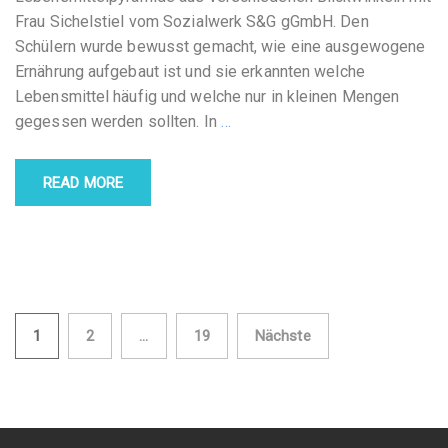
Frau Sichelstiel vom Sozialwerk S&G gGmbH. Den
Schülern wurde bewusst gemacht, wie eine ausgewogene
Ernährung aufgebaut ist und sie erkannten welche
Lebensmittel häufig und welche nur in kleinen Mengen
gegessen werden sollten. In
…
READ MORE
Seitennummerierung
1
2
…
19
Nächste
der
Beiträge