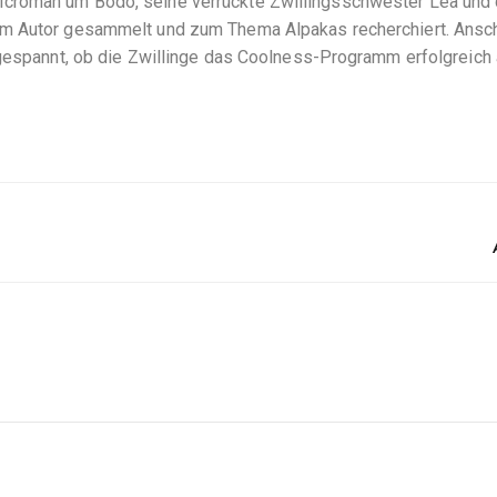
croman um Bodo, seine verrückte Zwillingsschwester Lea und d
m Autor gesammelt und zum Thema Alpakas recherchiert. Anschl
 gespannt, ob die Zwillinge das Coolness-Programm erfolgreich 