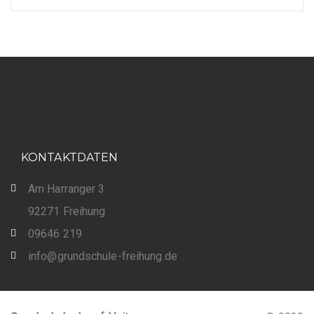
KONTAKTDATEN
Am Harranger 3
92271 Freihung
09646 219
info@grundschule-freihung.de