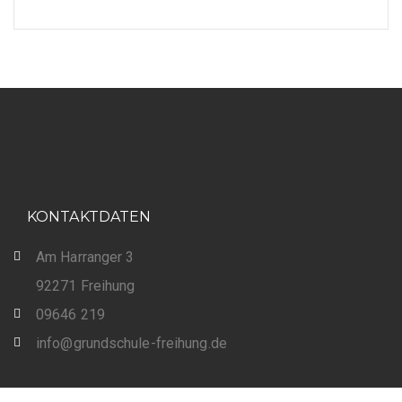
KONTAKTDATEN
Am Harranger 3
92271 Freihung
09646 219
info@grundschule-freihung.de