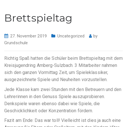
Brettspieltag
27. November 2019
Uncategorized
by
Grundschule
Richtig Spaß hatten die Schüler beim Brettspieltag mit dem
Kreisjugendring Amberg-Sulzbach. 3 Mitarbeiter nahmen
sich den ganzen Vormittag Zeit, um Spieleklassiker,
ausgezeichnete Spiele und Neuheiten vorzustellen.
Jede Klasse kam zwei Stunden mit den Betreuern und den
Lehrerinnen in den Genuss Spiele auszuprobieren.
Denkspiele waren ebenso dabei wie Spiele, die
Geschicklichkeit oder Konzentration fördern.
Fazit am Ende: Das war toll! Vielleicht ist dies ja auch eine