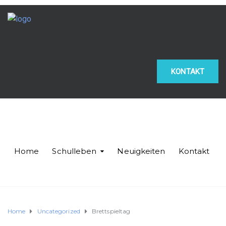
KONTAKT
Home
Schulleben
Neuigkeiten
Kontakt
Home
Uncategorized
Brettspieltag