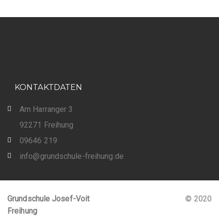
KONTAKTDATEN
Am Harranger 3
92271 Freihung
09646 219
info@grundschule-freihung.de
Grundschule Josef-Voit
© 2020
Freihung