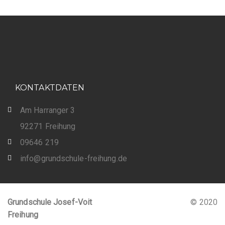
KONTAKTDATEN
Am Harranger 3
92271 Freihung
09646 219
info@grundschule-freihung.de
Grundschule Josef-Voit
© 2020
Freihung