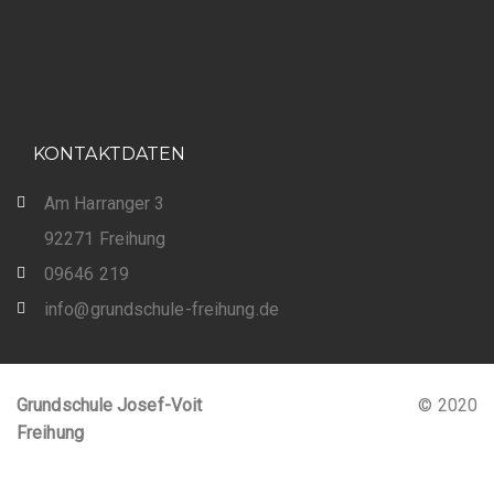
KONTAKTDATEN
Am Harranger 3
92271 Freihung
09646 219
info@grundschule-freihung.de
Grundschule Josef-Voit
© 2020
Freihung