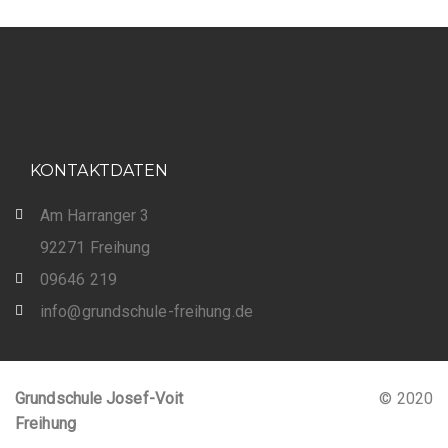
KONTAKTDATEN
Am Harranger 3
92271 Freihung
09646 219
info@grundschule-freihung.de
Grundschule Josef-Voit
© 2020
Freihung